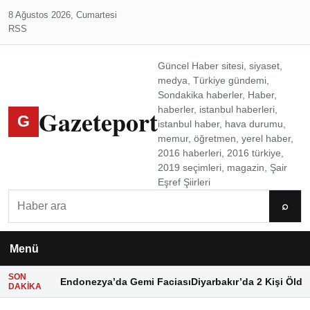
8 Ağustos 2026, Cumartesi
RSS
Güncel Haber sitesi, siyaset,
medya, Türkiye gündemi,
Sondakika haberler, Haber,
Gazeteport
haberler, istanbul haberleri,
G
istanbul haber, hava durumu,
memur, öğretmen, yerel haber,
2016 haberleri, 2016 türkiye,
2019 seçimleri, magazin, Şair
Eşref Şiirleri
Ara
⌕
Menü
SON
Endonezya’da Gemi Faciası
Diyarbakır’da 2 Kişi Öldü
DAKIKA