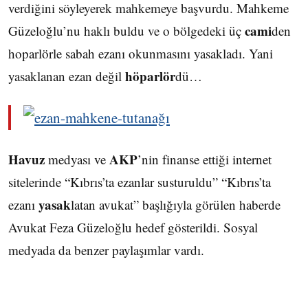
verdiğini söyleyerek mahkemeye başvurdu. Mahkeme
cami
Güzeloğlu’nu haklı buldu ve o bölgedeki üç
den
hoparlörle sabah ezanı okunmasını yasakladı. Yani
höparlör
yasaklanan ezan değil
dü…
Havuz
AKP
medyası ve
’nin finanse ettiği internet
sitelerinde “Kıbrıs’ta ezanlar susturuldu” “Kıbrıs’ta
yasak
ezanı
latan avukat” başlığıyla görülen haberde
Avukat Feza Güzeloğlu hedef gösterildi. Sosyal
medyada da benzer paylaşımlar vardı.