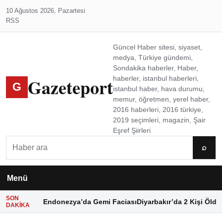
10 Ağustos 2026, Pazartesi
RSS
Güncel Haber sitesi, siyaset,
medya, Türkiye gündemi,
Sondakika haberler, Haber,
Gazeteport
haberler, istanbul haberleri,
G
istanbul haber, hava durumu,
memur, öğretmen, yerel haber,
2016 haberleri, 2016 türkiye,
2019 seçimleri, magazin, Şair
Eşref Şiirleri
Ara
⌕
Menü
SON
Endonezya’da Gemi Faciası
Diyarbakır’da 2 Kişi Öldü
DAKIKA