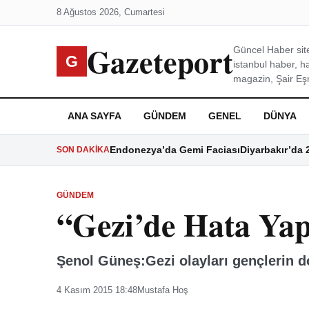
8 Ağustos 2026, Cumartesi
Gazeteport
Güncel Haber site
G
istanbul haber, h
magazin, Şair Eşre
ANA SAYFA
GÜNDEM
GENEL
DÜNYA
Endonezya’da Gemi Faciası
Diyarbakır’da 
SON DAKIKA
GÜNDEM
“Gezi’de Hata Yap
Şenol Güneş:Gezi olayları gençlerin do
4 Kasım 2015 18:48
Mustafa Hoş