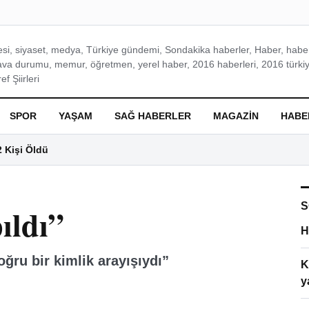
si, siyaset, medya, Türkiye gündemi, Sondakika haberler, Haber, haberl
ava durumu, memur, öğretmen, yerel haber, 2016 haberleri, 2016 türkiy
f Şiirleri
SPOR
YAŞAM
SAĞ HABERLER
MAGAZIN
HABE
2 Kişi Öldü
S
ıldı”
H
ğru bir kimlik arayışıydı”
K
y