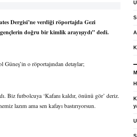
U
S
tes Dergisi’ne verdiği röportajda Gezi
gençlerin doğru bir kimlik arayışıydı” dedi.
A
K
l Güneş’in o röportajından detaylar;
M
H
dı. Biz futbolcuya ‘Kafanı kaldır, önünü gör’ deriz.
K
memiz lazım ama sen kafayı bastırıyorsun.
y
U
S