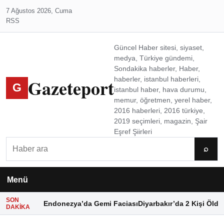
7 Ağustos 2026, Cuma
RSS
Güncel Haber sitesi, siyaset,
medya, Türkiye gündemi,
Sondakika haberler, Haber,
Gazeteport
haberler, istanbul haberleri,
G
istanbul haber, hava durumu,
memur, öğretmen, yerel haber,
2016 haberleri, 2016 türkiye,
2019 seçimleri, magazin, Şair
Eşref Şiirleri
Ara
⌕
Menü
SON
Endonezya’da Gemi Faciası
Diyarbakır’da 2 Kişi Öldü
DAKIKA