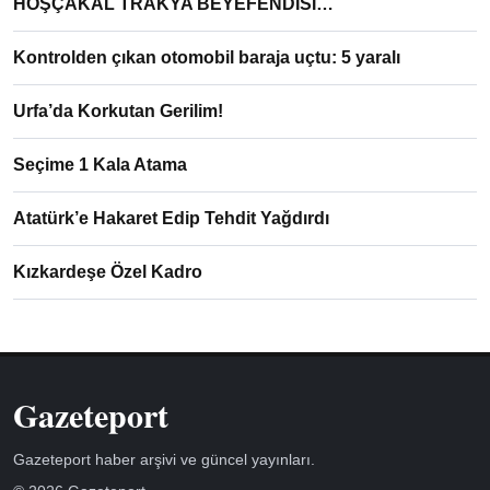
HOŞÇAKAL TRAKYA BEYEFENDİSİ…
Kontrolden çıkan otomobil baraja uçtu: 5 yaralı
Urfa’da Korkutan Gerilim!
Seçime 1 Kala Atama
Atatürk’e Hakaret Edip Tehdit Yağdırdı
Kızkardeşe Özel Kadro
Gazeteport
Gazeteport haber arşivi ve güncel yayınları.