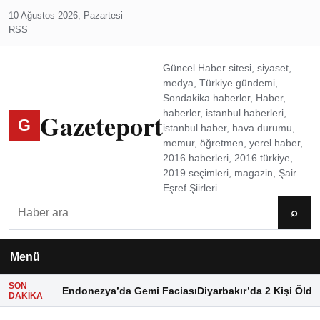
10 Ağustos 2026, Pazartesi
RSS
Güncel Haber sitesi, siyaset,
medya, Türkiye gündemi,
Sondakika haberler, Haber,
Gazeteport
haberler, istanbul haberleri,
G
istanbul haber, hava durumu,
memur, öğretmen, yerel haber,
2016 haberleri, 2016 türkiye,
2019 seçimleri, magazin, Şair
Eşref Şiirleri
Ara
⌕
Menü
SON
Endonezya’da Gemi Faciası
Diyarbakır’da 2 Kişi Öldü
DAKIKA