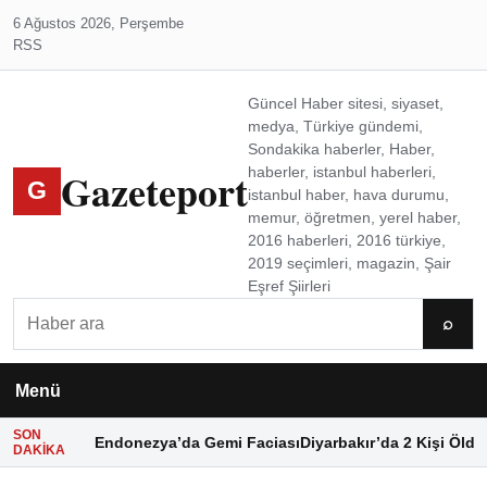
6 Ağustos 2026, Perşembe
RSS
Güncel Haber sitesi, siyaset,
medya, Türkiye gündemi,
Sondakika haberler, Haber,
Gazeteport
haberler, istanbul haberleri,
G
istanbul haber, hava durumu,
memur, öğretmen, yerel haber,
2016 haberleri, 2016 türkiye,
2019 seçimleri, magazin, Şair
Eşref Şiirleri
Ara
⌕
Menü
SON
Endonezya’da Gemi Faciası
Diyarbakır’da 2 Kişi Öldü
DAKIKA