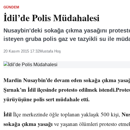
GÜNDEM
İdil’de Polis Müdahalesi
Nusaybin'deki sokağa çıkma yasağını protes
isteyen gruba polis gaz ve tazyikli su ile müda
20 Kasım 2015 17:32
Mustafa Hoş
Mardin Nusaybin’de devam eden sokağa çıkma yasağ
Şırnak’ın İdil ilçesinde protesto edilmek istendi.Prote
yürüyüşüne polis sert müdahale etti.
İdil
Nu
İlçe merkezinde öğle toplanan yaklaşık 500 kişi,
sokağa çıkma yasağı
ve yaşanan ölümleri protesto etme