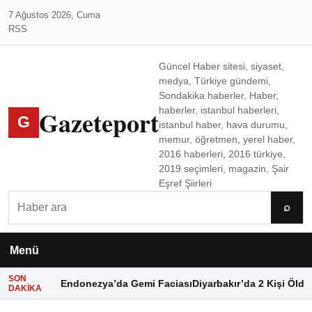
7 Ağustos 2026, Cuma
RSS
Güncel Haber sitesi, siyaset,
medya, Türkiye gündemi,
Sondakika haberler, Haber,
Gazeteport
haberler, istanbul haberleri,
G
istanbul haber, hava durumu,
memur, öğretmen, yerel haber,
2016 haberleri, 2016 türkiye,
2019 seçimleri, magazin, Şair
Eşref Şiirleri
Ara
⌕
Menü
SON
Endonezya’da Gemi Faciası
Diyarbakır’da 2 Kişi Öldü
DAKIKA