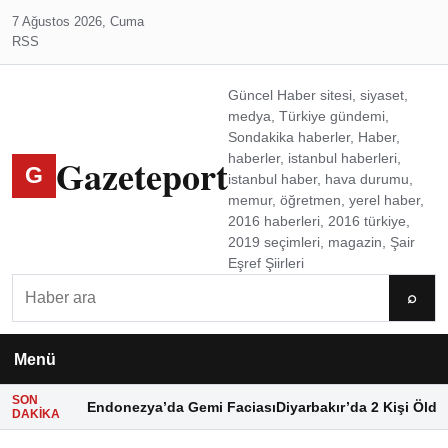
7 Ağustos 2026, Cuma
RSS
Güncel Haber sitesi, siyaset,
medya, Türkiye gündemi,
Sondakika haberler, Haber,
Gazeteport
haberler, istanbul haberleri,
G
istanbul haber, hava durumu,
memur, öğretmen, yerel haber,
2016 haberleri, 2016 türkiye,
2019 seçimleri, magazin, Şair
Eşref Şiirleri
Ara
⌕
Menü
SON
Endonezya’da Gemi Faciası
Diyarbakır’da 2 Kişi Öldü
DAKIKA