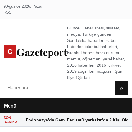
9 Ağustos 2026, Pazar
RSS
Güncel Haber sitesi, siyaset,
medya, Türkiye gündemi,
Sondakika haberler, Haber,
Gazeteport
haberler, istanbul haberleri,
G
istanbul haber, hava durumu,
memur, öğretmen, yerel haber,
2016 haberleri, 2016 türkiye,
2019 seçimleri, magazin, Şair
Eşref Şiirleri
Ara
⌕
Menü
SON
Endonezya’da Gemi Faciası
Diyarbakır’da 2 Kişi Öldü
DAKIKA