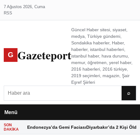
7 Ağustos 2026, Cuma
RSS
Güncel Haber sitesi, siyaset,
medya, Türkiye gündemi,
Sondakika haberler, Haber,
Gazeteport
haberler, istanbul haberleri,
G
istanbul haber, hava durumu,
memur, öğretmen, yerel haber,
2016 haberleri, 2016 türkiye,
2019 seçimleri, magazin, Şair
Eşref Şiirleri
Ara
⌕
Menü
SON
Endonezya’da Gemi Faciası
Diyarbakır’da 2 Kişi Öldü
DAKIKA