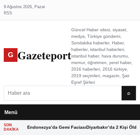
9 Ağustos 2026, Pazar
RSS
Güncel Haber sitesi, siyaset,
medya, Türkiye gündemi,
Sondakika haberler, Haber,
Gazeteport
haberler, istanbul haberleri,
G
istanbul haber, hava durumu,
memur, öğretmen, yerel haber,
2016 haberleri, 2016 türkiye,
2019 seçimleri, magazin, Şair
Eşref Şiirleri
Ara
⌕
Menü
SON
Endonezya’da Gemi Faciası
Diyarbakır’da 2 Kişi Öldü
DAKIKA