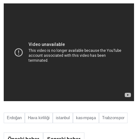
Erdoğan
Hava kirliliği
istanbul
kasımpaşa
Trabzonspor