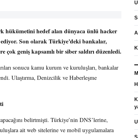
U
S
ürk hükümetini hedef alan dünyaca ünlü hacker
A
ediyor. Son olarak Türkiye’deki bankalar,
K
 çok geniş kapsamlı bir siber saldırı düzenledi.
rıları sonucu kamu kurum ve kuruluşları, bankalar
M
lendi. Ulaştırma, Denizcilik ve Haberleşme
H
K
ti
y
acağını belirtmişti. Türkiye’nin DNS’lerine,
U
luşlara ait web sitelerine ve mobil uygulamalara
S