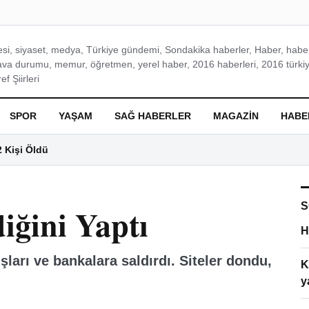
si, siyaset, medya, Türkiye gündemi, Sondakika haberler, Haber, haberl
ava durumu, memur, öğretmen, yerel haber, 2016 haberleri, 2016 türkiy
f Şiirleri
SPOR
YAŞAM
SAĞ HABERLER
MAGAZIN
HABE
2 Kişi Öldü
S
ğini Yaptı
H
arı ve bankalara saldırdı. Siteler dondu,
K
y