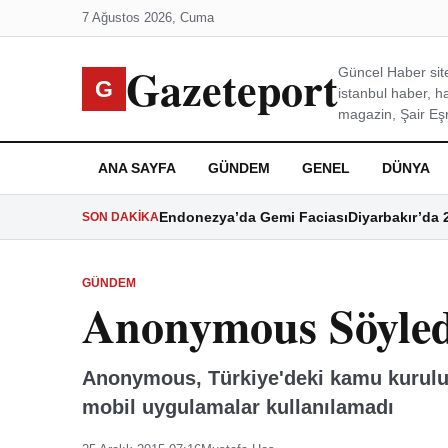
7 Ağustos 2026, Cuma
Gazeteport
Güncel Haber site
G
istanbul haber, h
magazin, Şair Eşre
ANA SAYFA
GÜNDEM
GENEL
DÜNYA
Endonezya’da Gemi Faciası
Diyarbakır’da 
SON DAKIKA
GÜNDEM
Anonymous Söyledi
Anonymous, Türkiye'deki kamu kuruluşl
mobil uygulamalar kullanılamadı