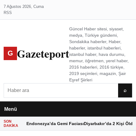
7 Ağustos 2026, Cuma
RSS
Güncel Haber sitesi, siyaset,
medya, Türkiye gündemi,
Sondakika haberler, Haber,
Gazeteport
haberler, istanbul haberleri,
G
istanbul haber, hava durumu,
memur, öğretmen, yerel haber,
2016 haberleri, 2016 türkiye,
2019 seçimleri, magazin, Şair
Eşref Şiirleri
Ara
⌕
Menü
SON
Endonezya’da Gemi Faciası
Diyarbakır’da 2 Kişi Öldü
DAKIKA