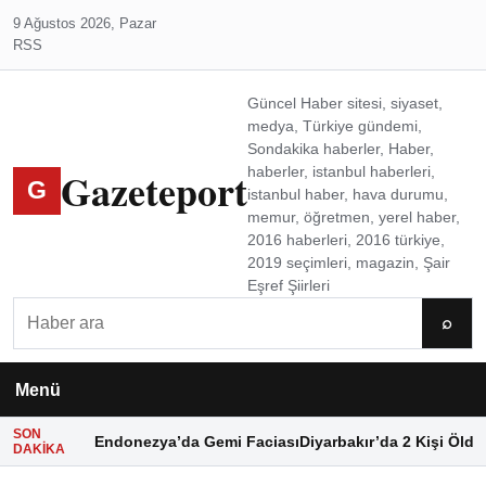
9 Ağustos 2026, Pazar
RSS
Güncel Haber sitesi, siyaset,
medya, Türkiye gündemi,
Sondakika haberler, Haber,
Gazeteport
haberler, istanbul haberleri,
G
istanbul haber, hava durumu,
memur, öğretmen, yerel haber,
2016 haberleri, 2016 türkiye,
2019 seçimleri, magazin, Şair
Eşref Şiirleri
Ara
⌕
Menü
SON
Endonezya’da Gemi Faciası
Diyarbakır’da 2 Kişi Öldü
DAKIKA