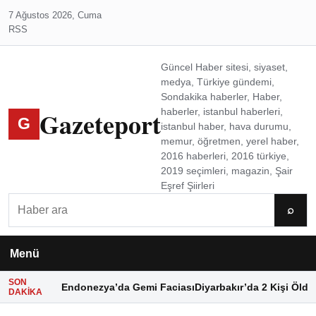
7 Ağustos 2026, Cuma
RSS
Güncel Haber sitesi, siyaset,
medya, Türkiye gündemi,
Sondakika haberler, Haber,
Gazeteport
haberler, istanbul haberleri,
G
istanbul haber, hava durumu,
memur, öğretmen, yerel haber,
2016 haberleri, 2016 türkiye,
2019 seçimleri, magazin, Şair
Eşref Şiirleri
Ara
⌕
Menü
SON
Endonezya’da Gemi Faciası
Diyarbakır’da 2 Kişi Öldü
DAKIKA