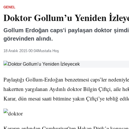
GENEL
Doktor Gollum’u Yeniden İzley
Gollum Erdoğan caps'i paylaşan doktor şimdi 
görevinden alındı.
18 Aralık 2015 00:04
Mustafa Hoş
Paylaştığı Gollum-­Erdoğan benzetmesi caps’ler nedeniy
hakertten yargılanan Aydınlı doktor Bilgin Çiftçi, aile he
Karar, dün mesai saati bitimine yakın Çiftçi’ye tebliğ edil
Kararın ardından Cumhuriyet’ten Hakan Dirik’e konuşan Çi