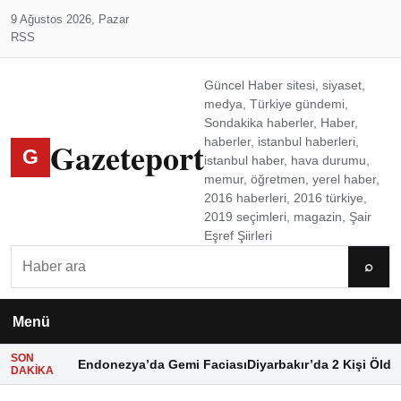
9 Ağustos 2026, Pazar
RSS
Güncel Haber sitesi, siyaset,
medya, Türkiye gündemi,
Sondakika haberler, Haber,
Gazeteport
haberler, istanbul haberleri,
G
istanbul haber, hava durumu,
memur, öğretmen, yerel haber,
2016 haberleri, 2016 türkiye,
2019 seçimleri, magazin, Şair
Eşref Şiirleri
Ara
⌕
Menü
SON
Endonezya’da Gemi Faciası
Diyarbakır’da 2 Kişi Öldü
DAKIKA