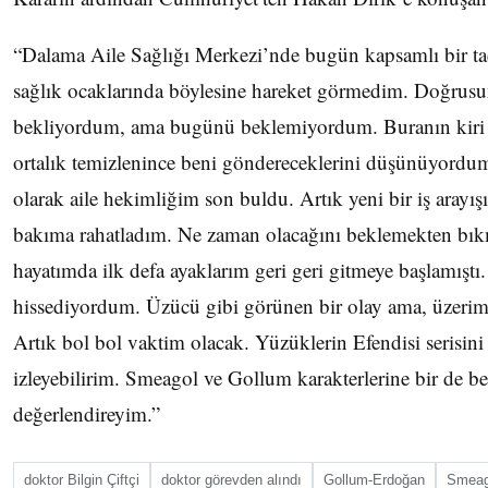
“Dalama Aile Sağlığı Merkezi’nde bugün kapsamlı bir tadi
sağlık ocaklarında böylesine hareket görmedim. Doğrusu
bekliyordum, ama bugünü beklemiyordum. Buranın kiri pa
ortalık temizlenince beni göndereceklerini düşünüyordu
olarak aile hekimliğim son buldu. Artık yeni bir iş arayı
bakıma rahatladım. Ne zaman olacağını beklemekten bıkm
hayatımda ilk defa ayaklarım geri geri gitmeye başlamışt
hissediyordum. Üzücü gibi görünen bir olay ama, üzerim
Artık bol bol vaktim olacak. Yüzüklerin Efendisi serisini
izleyebilirim. Smeagol ve Gollum karakterlerine bir de b
değerlendireyim.”
doktor Bilgin Çiftçi
doktor görevden alındı
Gollum-­Erdoğan
Smeag