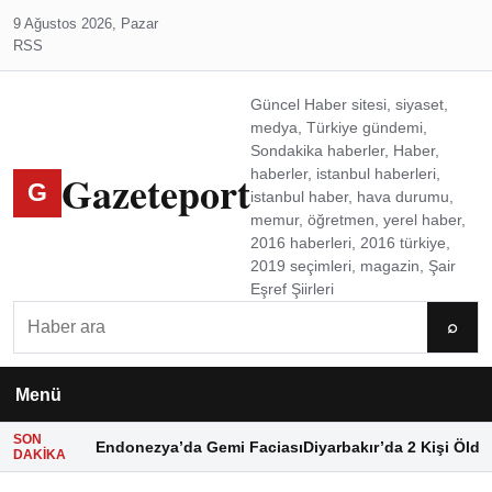
9 Ağustos 2026, Pazar
RSS
Güncel Haber sitesi, siyaset,
medya, Türkiye gündemi,
Sondakika haberler, Haber,
Gazeteport
haberler, istanbul haberleri,
G
istanbul haber, hava durumu,
memur, öğretmen, yerel haber,
2016 haberleri, 2016 türkiye,
2019 seçimleri, magazin, Şair
Eşref Şiirleri
Ara
⌕
Menü
SON
Endonezya’da Gemi Faciası
Diyarbakır’da 2 Kişi Öldü
DAKIKA