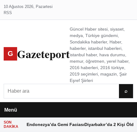
10 Ağustos 2026, Pazartesi
RSS
Güncel Haber sitesi, siyaset,
medya, Türkiye gündemi,
Sondakika haberler, Haber,
Gazeteport
haberler, istanbul haberleri,
G
istanbul haber, hava durumu,
memur, öğretmen, yerel haber,
2016 haberleri, 2016 türkiye,
2019 seçimleri, magazin, Şair
Eşref Şiirleri
Ara
⌕
Menü
SON
Endonezya’da Gemi Faciası
Diyarbakır’da 2 Kişi Öldü
DAKIKA