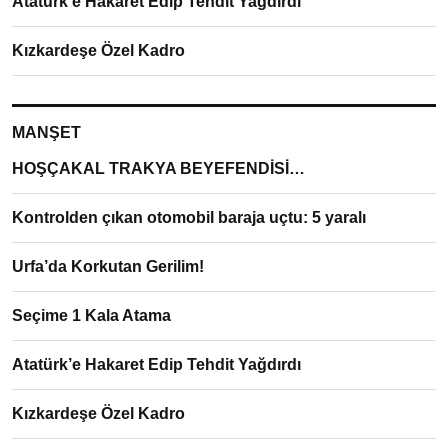
Atatürk’e Hakaret Edip Tehdit Yağdırdı
Kızkardeşe Özel Kadro
MANŞET
HOŞÇAKAL TRAKYA BEYEFENDİSİ…
Kontrolden çıkan otomobil baraja uçtu: 5 yaralı
Urfa’da Korkutan Gerilim!
Seçime 1 Kala Atama
Atatürk’e Hakaret Edip Tehdit Yağdırdı
Kızkardeşe Özel Kadro