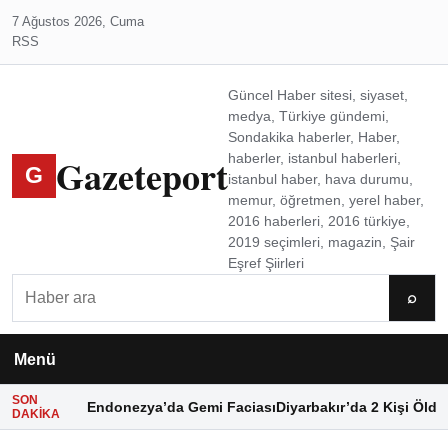
7 Ağustos 2026, Cuma
RSS
Güncel Haber sitesi, siyaset,
medya, Türkiye gündemi,
Sondakika haberler, Haber,
Gazeteport
haberler, istanbul haberleri,
G
istanbul haber, hava durumu,
memur, öğretmen, yerel haber,
2016 haberleri, 2016 türkiye,
2019 seçimleri, magazin, Şair
Eşref Şiirleri
Ara
⌕
Menü
SON
Endonezya’da Gemi Faciası
Diyarbakır’da 2 Kişi Öldü
DAKIKA