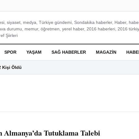
si, siyaset, medya, Türkiye gündemi, Sondakika haberler, Haber, haberl
ava durumu, memur, öğretmen, yerel haber, 2016 haberleri, 2016 türkiy
f Şiirleri
SPOR
YAŞAM
SAĞ HABERLER
MAGAZIN
HABE
2 Kişi Öldü
in Almanya’da Tutuklama Talebi