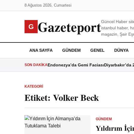
8 Ağustos 2026, Cumartesi
Gazeteport
Güncel Haber site
G
istanbul haber, h
magazin, Şair Eşre
ANA SAYFA
GÜNDEM
GENEL
DÜNYA
Endonezya’da Gemi Faciası
Diyarbakır’da 
SON DAKIKA
KATEGORI
Etiket:
Volker Beck
GÜNDEM
Yıldırım İç