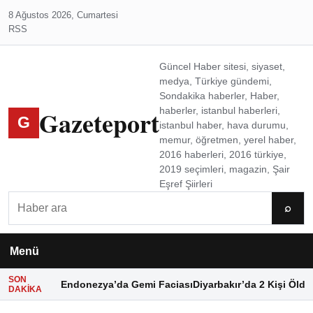
8 Ağustos 2026, Cumartesi
RSS
Güncel Haber sitesi, siyaset,
medya, Türkiye gündemi,
Sondakika haberler, Haber,
Gazeteport
haberler, istanbul haberleri,
G
istanbul haber, hava durumu,
memur, öğretmen, yerel haber,
2016 haberleri, 2016 türkiye,
2019 seçimleri, magazin, Şair
Eşref Şiirleri
Ara
⌕
Menü
SON
Endonezya’da Gemi Faciası
Diyarbakır’da 2 Kişi Öldü
DAKIKA