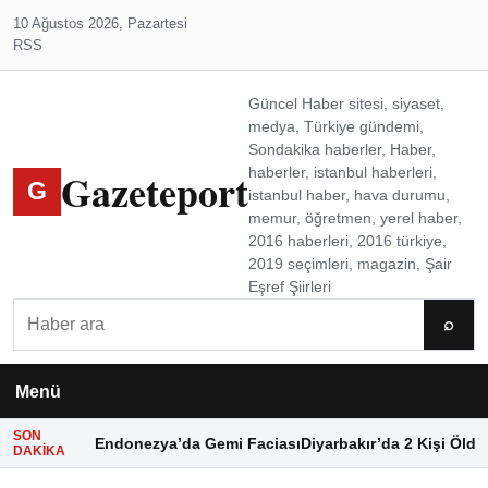
10 Ağustos 2026, Pazartesi
RSS
Güncel Haber sitesi, siyaset,
medya, Türkiye gündemi,
Sondakika haberler, Haber,
Gazeteport
haberler, istanbul haberleri,
G
istanbul haber, hava durumu,
memur, öğretmen, yerel haber,
2016 haberleri, 2016 türkiye,
2019 seçimleri, magazin, Şair
Eşref Şiirleri
Ara
⌕
Menü
SON
Endonezya’da Gemi Faciası
Diyarbakır’da 2 Kişi Öldü
DAKIKA