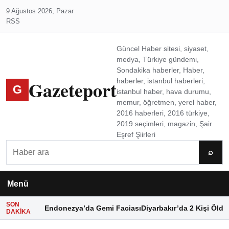
9 Ağustos 2026, Pazar
RSS
Güncel Haber sitesi, siyaset,
medya, Türkiye gündemi,
Sondakika haberler, Haber,
Gazeteport
haberler, istanbul haberleri,
G
istanbul haber, hava durumu,
memur, öğretmen, yerel haber,
2016 haberleri, 2016 türkiye,
2019 seçimleri, magazin, Şair
Eşref Şiirleri
Ara
⌕
Menü
SON
Endonezya’da Gemi Faciası
Diyarbakır’da 2 Kişi Öldü
DAKIKA