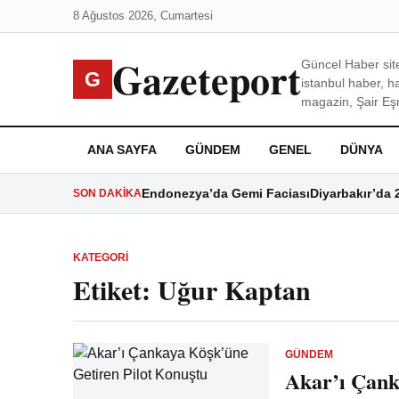
8 Ağustos 2026, Cumartesi
Gazeteport
Güncel Haber site
G
istanbul haber, h
magazin, Şair Eşre
ANA SAYFA
GÜNDEM
GENEL
DÜNYA
Endonezya’da Gemi Faciası
Diyarbakır’da 
SON DAKIKA
KATEGORI
Etiket:
Uğur Kaptan
GÜNDEM
Akar’ı Çank