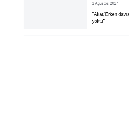
1 Ağustos 2017
"Akar,'Erken davra
yoktu"