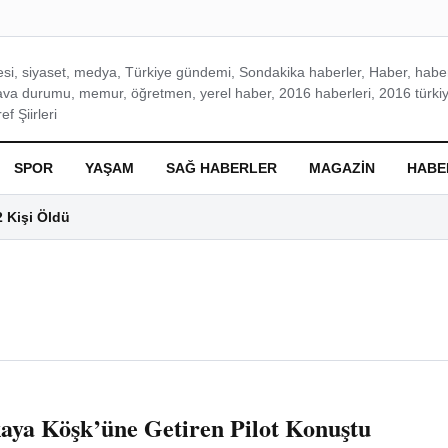
si, siyaset, medya, Türkiye gündemi, Sondakika haberler, Haber, haberl
ava durumu, memur, öğretmen, yerel haber, 2016 haberleri, 2016 türkiy
f Şiirleri
SPOR
YAŞAM
SAĞ HABERLER
MAGAZIN
HABE
2 Kişi Öldü
aya Köşk’üne Getiren Pilot Konuştu