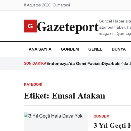
8 Ağustos 2026, Cumartesi
Gazeteport
Güncel Haber site
G
istanbul haber, h
magazin, Şair Eşre
ANA SAYFA
GÜNDEM
GENEL
DÜNYA
Endonezya’da Gemi Faciası
Diyarbakır’da 
SON DAKIKA
KATEGORI
Etiket:
Emsal Atakan
GÜNDEM
3 Yıl Geçti