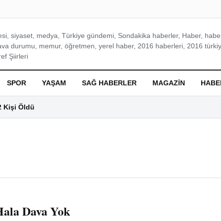
si, siyaset, medya, Türkiye gündemi, Sondakika haberler, Haber, haberl
ava durumu, memur, öğretmen, yerel haber, 2016 haberleri, 2016 türkiy
f Şiirleri
SPOR
YAŞAM
SAĞ HABERLER
MAGAZIN
HABE
2 Kişi Öldü
 Hala Dava Yok