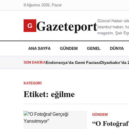
9 Ağustos 2026, Pazar
Gazeteport
Güncel Haber site
G
istanbul haber, h
magazin, Şair Eşre
ANA SAYFA
GÜNDEM
GENEL
DÜNYA
Endonezya’da Gemi Faciası
Diyarbakır’da 
SON DAKIKA
KATEGORI
Etiket:
eğilme
GÜNDEM
“O Fotoğraf