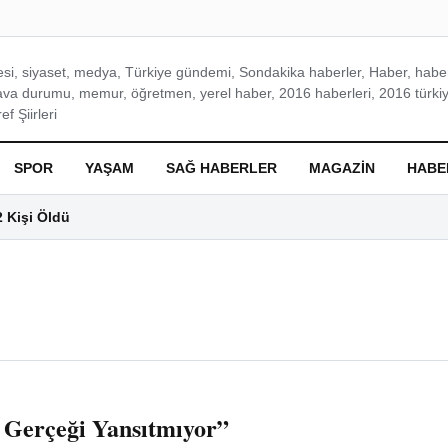
si, siyaset, medya, Türkiye gündemi, Sondakika haberler, Haber, haberl
ava durumu, memur, öğretmen, yerel haber, 2016 haberleri, 2016 türkiy
f Şiirleri
SPOR
YAŞAM
SAĞ HABERLER
MAGAZIN
HABE
2 Kişi Öldü
 Gerçeği Yansıtmıyor”