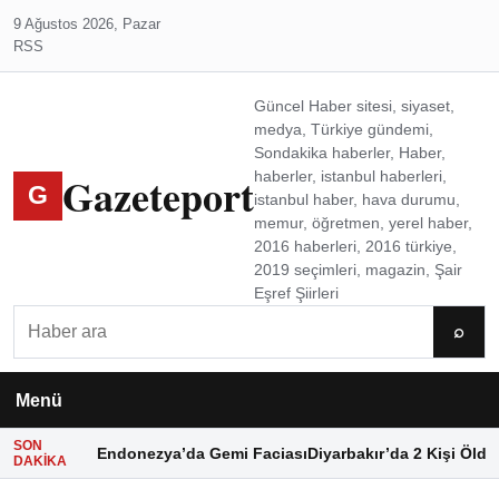
9 Ağustos 2026, Pazar
RSS
Güncel Haber sitesi, siyaset,
medya, Türkiye gündemi,
Sondakika haberler, Haber,
Gazeteport
haberler, istanbul haberleri,
G
istanbul haber, hava durumu,
memur, öğretmen, yerel haber,
2016 haberleri, 2016 türkiye,
2019 seçimleri, magazin, Şair
Eşref Şiirleri
Ara
⌕
Menü
SON
Endonezya’da Gemi Faciası
Diyarbakır’da 2 Kişi Öldü
DAKIKA