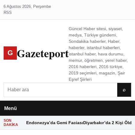
6 Ağustos 2026, Perşembe
RSS
Güncel Haber sitesi, siyaset,
medya, Türkiye gündemi,
Sondakika haberler, Haber,
Gazeteport
haberler, istanbul haberleri,
G
istanbul haber, hava durumu,
memur, öğretmen, yerel haber,
2016 haberleri, 2016 türkiye,
2019 seçimleri, magazin, Şair
Eşref Şiirleri
Ara
⌕
Menü
SON
Endonezya’da Gemi Faciası
Diyarbakır’da 2 Kişi Öldü
DAKIKA