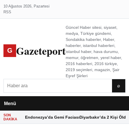
10 Ağustos 2026, Pazartesi
RSS
Güncel Haber sitesi, siyaset,
medya, Türkiye gündemi,
Sondakika haberler, Haber,
Gazeteport
haberler, istanbul haberleri,
G
istanbul haber, hava durumu,
memur, öğretmen, yerel haber,
2016 haberleri, 2016 türkiye,
2019 seçimleri, magazin, Şair
Eşref Şiirleri
Ara
⌕
Menü
SON
Endonezya’da Gemi Faciası
Diyarbakır’da 2 Kişi Öldü
DAKIKA