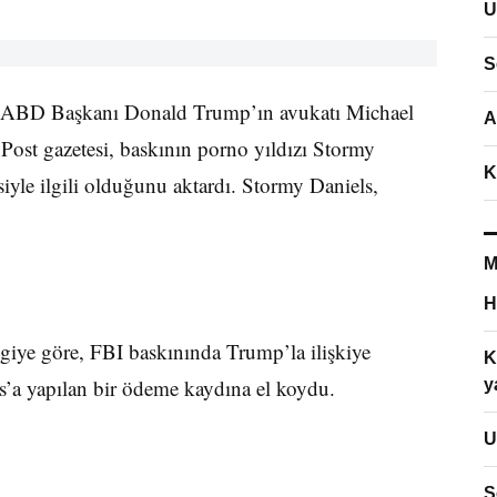
U
S
eri, ABD Başkanı Donald Trump’ın avukatı Michael
A
Post gazetesi, baskının porno yıldızı Stormy
K
iyle ilgili olduğunu aktardı. Stormy Daniels,
M
H
iye göre, FBI baskınında Trump’la ilişkiye
K
s’a yapılan bir ödeme kaydına el koydu.
y
U
S