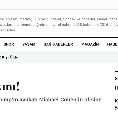
si, siyaset, medya, Türkiye gündemi, Sondakika haberler, Haber, haberl
ava durumu, memur, öğretmen, yerel haber, 2016 haberleri, 2016 türkiy
f Şiirleri
SPOR
YAŞAM
SAĞ HABERLER
MAGAZIN
HABE
2 Kişi Öldü
S
ını!
H
rump’ın avukatı Michael Cohen’in ofisine
K
y