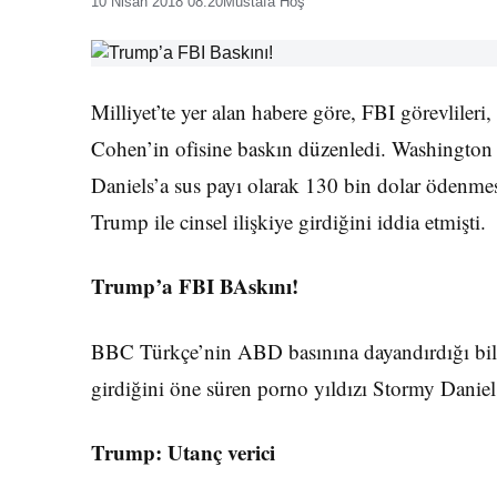
10 Nisan 2018 08:20
Mustafa Hoş
Milliyet’te yer alan habere göre, FBI görevlil
Cohen’in ofisine baskın düzenledi. Washington 
Daniels’a sus payı olarak 130 bin dolar ödenmes
Trump ile cinsel ilişkiye girdiğini iddia etmişti.
Trump’a FBI BAskını!
BBC Türkçe’nin ABD basınına dayandırdığı bilg
girdiğini öne süren porno yıldızı Stormy Daniel
Trump: Utanç verici