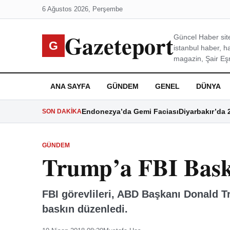
6 Ağustos 2026, Perşembe
Gazeteport
Güncel Haber site
G
istanbul haber, h
magazin, Şair Eşre
ANA SAYFA
GÜNDEM
GENEL
DÜNYA
Endonezya’da Gemi Faciası
Diyarbakır’da 
SON DAKIKA
GÜNDEM
Trump’a FBI Bask
FBI görevlileri, ABD Başkanı Donald T
baskın düzenledi.