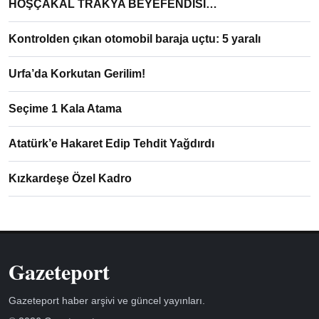
HOŞÇAKAL TRAKYA BEYEFENDİSİ…
Kontrolden çıkan otomobil baraja uçtu: 5 yaralı
Urfa’da Korkutan Gerilim!
Seçime 1 Kala Atama
Atatürk’e Hakaret Edip Tehdit Yağdırdı
Kızkardeşe Özel Kadro
Gazeteport
Gazeteport haber arşivi ve güncel yayınları.