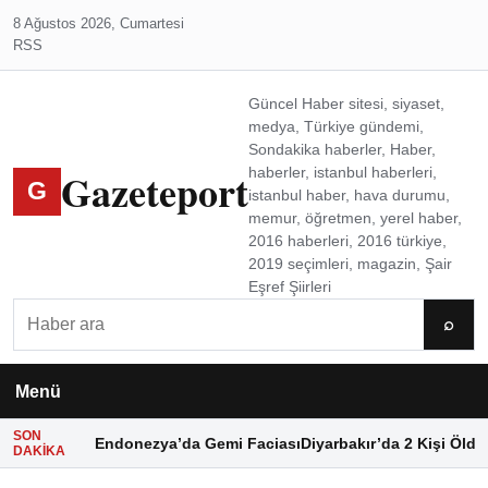
8 Ağustos 2026, Cumartesi
RSS
Güncel Haber sitesi, siyaset,
medya, Türkiye gündemi,
Sondakika haberler, Haber,
Gazeteport
haberler, istanbul haberleri,
G
istanbul haber, hava durumu,
memur, öğretmen, yerel haber,
2016 haberleri, 2016 türkiye,
2019 seçimleri, magazin, Şair
Eşref Şiirleri
Ara
⌕
Menü
SON
Endonezya’da Gemi Faciası
Diyarbakır’da 2 Kişi Öldü
DAKIKA