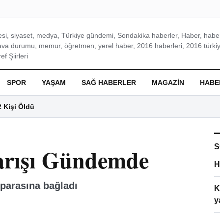
si, siyaset, medya, Türkiye gündemi, Sondakika haberler, Haber, haberl
ava durumu, memur, öğretmen, yerel haber, 2016 haberleri, 2016 türkiy
f Şiirleri
SPOR
YAŞAM
SAĞ HABERLER
MAGAZIN
HABE
2 Kişi Öldü
S
Barışı Gündemde
H
parasına bağladı
K
y