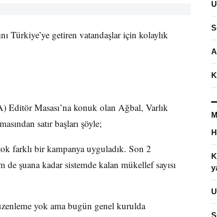
U
S
ı Türkiye’ye getiren vatandaşlar için kolaylık
A
K
) Editör Masası’na konuk olan Ağbal, Varlık
M
şmasından satır başları şöyle;
H
ok farklı bir kampanya uyguladık. Son 2
K
 de şuana kadar sistemde kalan mükellef sayısı
y
U
 düzenleme yok ama bugün genel kurulda
S