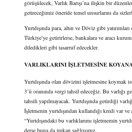
görüşülecek, Varlık Barışı’na ilişkin bir düzen
getireceğimiz öneride temel unsurlarını da sizler
Yurtdışında para, altın ve Döviz gibi yatırımlar
Türkiye’ye getirirlerse, bankalara ve aracı kuruml
diledikleri gibi tasarruf edecekler.
VARLIKLARINI İŞLETMESİNE KOYANA
Yurtdışında olan dövizini işletmesine koymak i
3’ü oranında vergi tahsil edeceğiz. Bu varlığı ge
tahsili yapılmayacak. Yurtdışında getirdiği varlı
İşletmenin yurtdışından kullandığı kredi var ve 
“Yurtdışındaki bu varlıklarımı işletmemin yurt
derse buna da imkan sağlıyoruz.