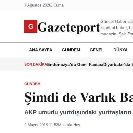
7 Ağustos 2026, Cuma
Gazeteport
Güncel Haber site
G
istanbul haber, h
magazin, Şair Eşre
ANA SAYFA
GÜNDEM
GENEL
DÜNYA
Endonezya’da Gemi Faciası
Diyarbakır’da 
SON DAKIKA
GÜNDEM
Şimdi de Varlık 
AKP umudu yurtdışındaki yurttaşların 
9 Mayıs 2018 11:53
Mustafa Hoş