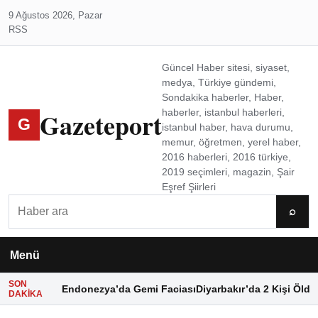
9 Ağustos 2026, Pazar
RSS
Güncel Haber sitesi, siyaset,
medya, Türkiye gündemi,
Sondakika haberler, Haber,
Gazeteport
haberler, istanbul haberleri,
G
istanbul haber, hava durumu,
memur, öğretmen, yerel haber,
2016 haberleri, 2016 türkiye,
2019 seçimleri, magazin, Şair
Eşref Şiirleri
Ara
⌕
Menü
SON
Endonezya’da Gemi Faciası
Diyarbakır’da 2 Kişi Öldü
DAKIKA