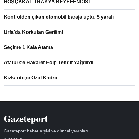
HOŞÇAKAL TRAKYA BEYEFENDİSİ…
Kontrolden çıkan otomobil baraja uçtu: 5 yaralı
Urfa’da Korkutan Gerilim!
Seçime 1 Kala Atama
Atatürk’e Hakaret Edip Tehdit Yağdırdı
Kızkardeşe Özel Kadro
Gazeteport
Gazeteport haber arşivi ve güncel yayınları.