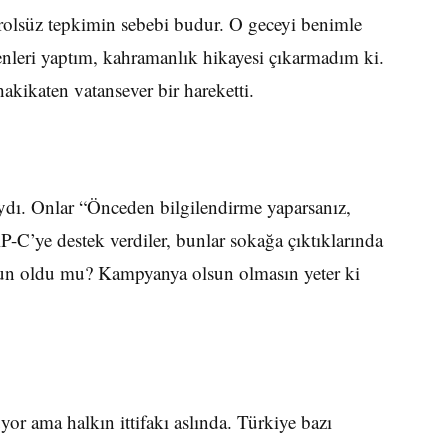
lsüz tepkimin sebebi budur. O geceyi benimle
enleri yaptım, kahramanlık hikayesi çıkarmadım ki.
kikaten vatansever bir hareketti.
ydı. Onlar “Önceden bilgilendirme yaparsanız,
-C’ye destek verdiler, bunlar sokağa çıktıklarında
run oldu mu? Kampyanya olsun olmasın yeter ki
yor ama halkın ittifakı aslında. Türkiye bazı