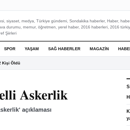
si, siyaset, medya, Türkiye gündemi, Sondakika haberler, Haber, haberl
ava durumu, memur, öğretmen, yerel haber, 2016 haberleri, 2016 türkiy
f Şiirleri
SPOR
YAŞAM
SAĞ HABERLER
MAGAZIN
HABE
2 Kişi Öldü
S
lli Askerlik
H
skerlik' açıklaması
K
y