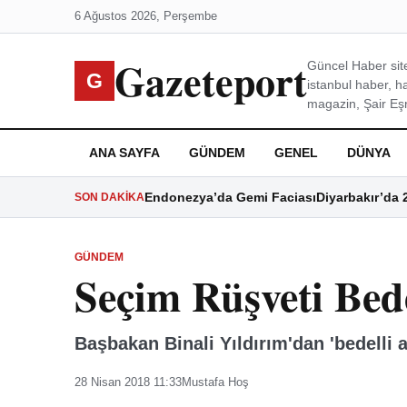
6 Ağustos 2026, Perşembe
Gazeteport
Güncel Haber site
G
istanbul haber, h
magazin, Şair Eşre
ANA SAYFA
GÜNDEM
GENEL
DÜNYA
Endonezya’da Gemi Faciası
Diyarbakır’da 
SON DAKIKA
GÜNDEM
Seçim Rüşveti Bede
Başbakan Binali Yıldırım'dan 'bedelli a
28 Nisan 2018 11:33
Mustafa Hoş