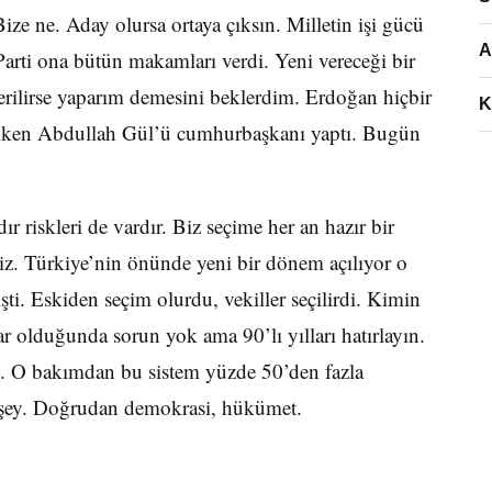
ze ne. Aday olursa ortaya çıksın. Milletin işi gücü
A
arti ona bütün makamları verdi. Yeni vereceği bir
erilirse yaparım demesini beklerdim. Erdoğan hiçbir
K
cekken Abdullah Gül’ü cumhurbaşkanı yaptı. Bugün
r riskleri de vardır. Biz seçime her an hazır bir
ğiz. Türkiye’nin önünde yeni bir dönem açılıyor o
ti. Eskiden seçim olurdu, vekiller seçilirdi. Kimin
r olduğunda sorun yok ama 90’lı yılları hatırlayın.
tü. O bakımdan bu sistem yüzde 50’den fazla
r şey. Doğrudan demokrasi, hükümet.