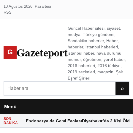
10 Ağustos 2026, Pazartesi
RSS
Güncel Haber sitesi, siyaset,
medya, Türkiye gündemi,
Sondakika haberler, Haber,
Gazeteport
haberler, istanbul haberleri,
G
istanbul haber, hava durumu,
memur, öğretmen, yerel haber,
2016 haberleri, 2016 türkiye,
2019 seçimleri, magazin, Şair
Eşref Şiirleri
Ara
⌕
Menü
SON
Endonezya’da Gemi Faciası
Diyarbakır’da 2 Kişi Öldü
DAKIKA