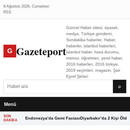
8 Ağustos 2026, Cumartesi
RSS
Güncel Haber sitesi, siyaset,
medya, Türkiye gündemi,
Sondakika haberler, Haber,
Gazeteport
haberler, istanbul haberleri,
G
istanbul haber, hava durumu,
memur, öğretmen, yerel haber,
2016 haberleri, 2016 türkiye,
2019 seçimleri, magazin, Şair
Eşref Şiirleri
Ara
⌕
Menü
SON
Endonezya’da Gemi Faciası
Diyarbakır’da 2 Kişi Öldü
DAKIKA