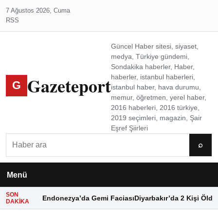
7 Ağustos 2026, Cuma
RSS
Güncel Haber sitesi, siyaset,
medya, Türkiye gündemi,
Sondakika haberler, Haber,
Gazeteport
haberler, istanbul haberleri,
G
istanbul haber, hava durumu,
memur, öğretmen, yerel haber,
2016 haberleri, 2016 türkiye,
2019 seçimleri, magazin, Şair
Eşref Şiirleri
Ara
⌕
Menü
SON
Endonezya’da Gemi Faciası
Diyarbakır’da 2 Kişi Öldü
DAKIKA