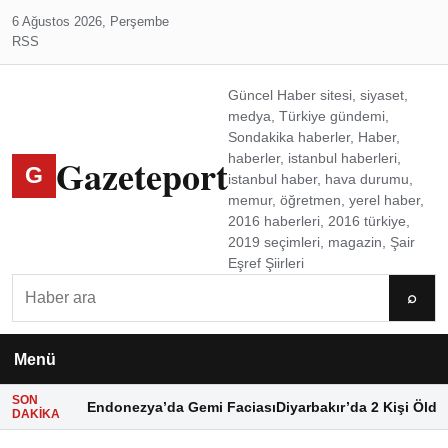
6 Ağustos 2026, Perşembe
RSS
Güncel Haber sitesi, siyaset,
medya, Türkiye gündemi,
Sondakika haberler, Haber,
Gazeteport
haberler, istanbul haberleri,
G
istanbul haber, hava durumu,
memur, öğretmen, yerel haber,
2016 haberleri, 2016 türkiye,
2019 seçimleri, magazin, Şair
Eşref Şiirleri
Ara
⌕
Menü
SON
Endonezya’da Gemi Faciası
Diyarbakır’da 2 Kişi Öldü
DAKIKA