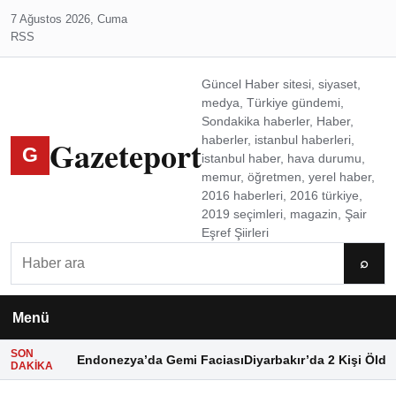
7 Ağustos 2026, Cuma
RSS
Güncel Haber sitesi, siyaset,
medya, Türkiye gündemi,
Sondakika haberler, Haber,
Gazeteport
haberler, istanbul haberleri,
G
istanbul haber, hava durumu,
memur, öğretmen, yerel haber,
2016 haberleri, 2016 türkiye,
2019 seçimleri, magazin, Şair
Eşref Şiirleri
Ara
⌕
Menü
SON
Endonezya’da Gemi Faciası
Diyarbakır’da 2 Kişi Öldü
DAKIKA