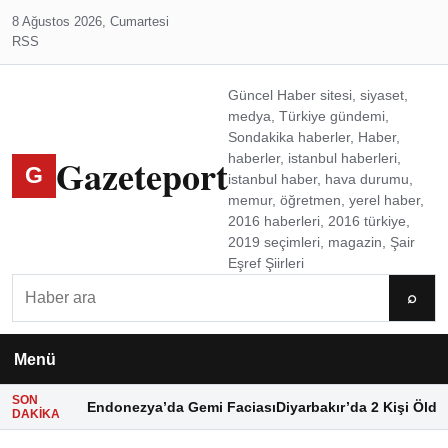
8 Ağustos 2026, Cumartesi
RSS
Güncel Haber sitesi, siyaset,
medya, Türkiye gündemi,
Sondakika haberler, Haber,
Gazeteport
haberler, istanbul haberleri,
G
istanbul haber, hava durumu,
memur, öğretmen, yerel haber,
2016 haberleri, 2016 türkiye,
2019 seçimleri, magazin, Şair
Eşref Şiirleri
Ara
⌕
Menü
SON
Endonezya’da Gemi Faciası
Diyarbakır’da 2 Kişi Öldü
DAKIKA