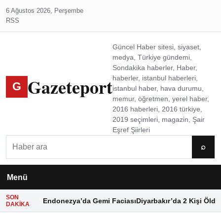
6 Ağustos 2026, Perşembe
RSS
Güncel Haber sitesi, siyaset,
medya, Türkiye gündemi,
Sondakika haberler, Haber,
Gazeteport
haberler, istanbul haberleri,
G
istanbul haber, hava durumu,
memur, öğretmen, yerel haber,
2016 haberleri, 2016 türkiye,
2019 seçimleri, magazin, Şair
Eşref Şiirleri
Ara
⌕
Menü
SON
Endonezya’da Gemi Faciası
Diyarbakır’da 2 Kişi Öldü
DAKIKA