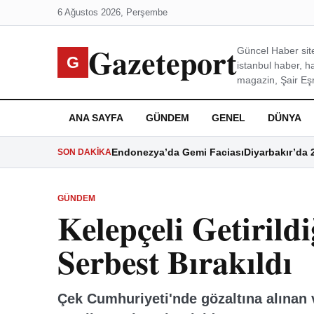
6 Ağustos 2026, Perşembe
Gazeteport
Güncel Haber site
G
istanbul haber, h
magazin, Şair Eşre
ANA SAYFA
GÜNDEM
GENEL
DÜNYA
Endonezya’da Gemi Faciası
Diyarbakır’da 
SON DAKIKA
GÜNDEM
Kelepçeli Getiril
Serbest Bırakıldı
Çek Cumhuriyeti'nde gözaltına alınan v