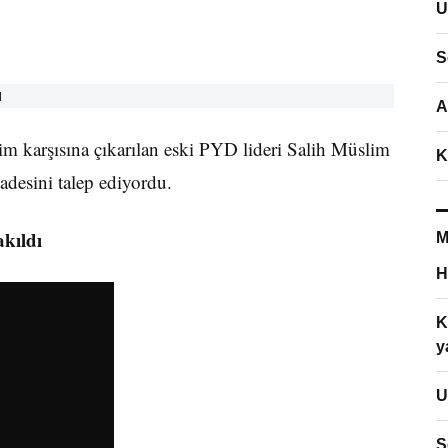
U
S
A
im karşısına çıkarılan eski PYD lideri Salih Müslim
K
adesini talep ediyordu.
akıldı
M
H
K
y
U
S