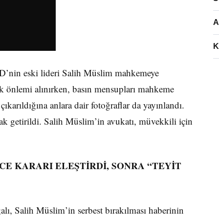
A
K
YD’nin eski lideri Salih Müslim mahkemeye
ik önlemi alınırken, basın mensupları mahkeme
arıldığına anlara dair fotoğraflar da yayınlandı.
k getirildi. Salih Müslim’in avukatı, müvekkili için
CE KARARI ELEŞTİRDİ, SONRA “TEYİT
lı, Salih Müslim’in serbest bırakılması haberinin