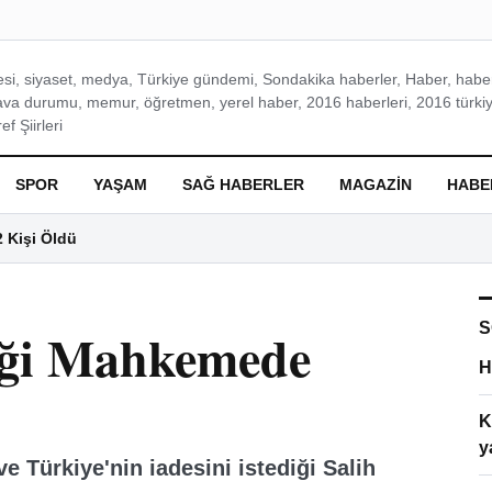
si, siyaset, medya, Türkiye gündemi, Sondakika haberler, Haber, haberl
ava durumu, memur, öğretmen, yerel haber, 2016 haberleri, 2016 türkiy
f Şiirleri
SPOR
YAŞAM
SAĞ HABERLER
MAGAZIN
HABE
2 Kişi Öldü
S
diği Mahkemede
H
K
y
e Türkiye'nin iadesini istediği Salih