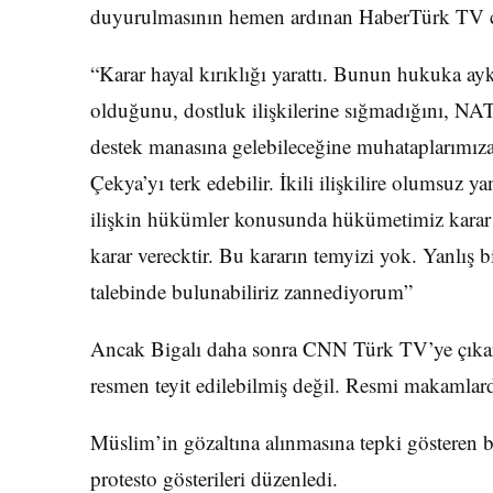
duyurulmasının hemen ardınan HaberTürk TV canl
“Karar hayal kırıklığı yarattı. Bunun hukuka ayk
olduğunu, dostluk ilişkilerine sığmadığını, NAT
destek manasına gelebileceğine muhataplarımıza il
Çekya’yı terk edebilir. İkili ilişkilire olumsuz ya
ilişkin hükümler konusunda hükümetimiz karar 
karar verecktir. Bu kararın temyizi yok. Yanlış 
talebinde bulunabiliriz zannediyorum”
Ancak Bigalı daha sonra CNN Türk TV’ye çıkar
resmen teyit edilebilmiş değil. Resmi makamlard
Müslim’in gözaltına alınmasına tepki gösteren 
protesto gösterileri düzenledi.