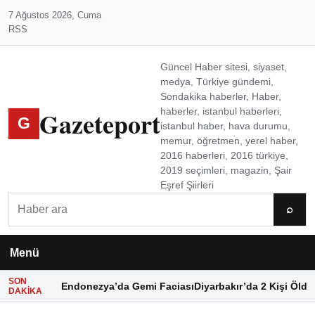
7 Ağustos 2026, Cuma
RSS
Güncel Haber sitesi, siyaset,
medya, Türkiye gündemi,
Sondakika haberler, Haber,
Gazeteport
haberler, istanbul haberleri,
G
istanbul haber, hava durumu,
memur, öğretmen, yerel haber,
2016 haberleri, 2016 türkiye,
2019 seçimleri, magazin, Şair
Eşref Şiirleri
Ara
⌕
Menü
SON
Endonezya’da Gemi Faciası
Diyarbakır’da 2 Kişi Öldü
DAKIKA