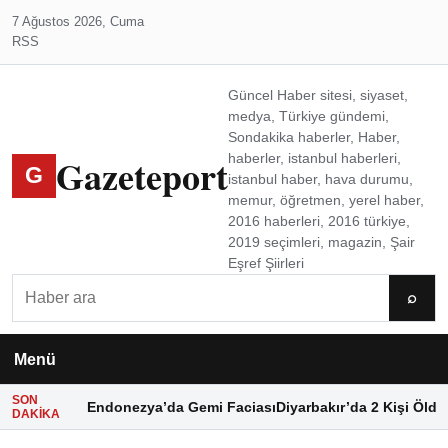
7 Ağustos 2026, Cuma
RSS
Güncel Haber sitesi, siyaset,
medya, Türkiye gündemi,
Sondakika haberler, Haber,
Gazeteport
haberler, istanbul haberleri,
G
istanbul haber, hava durumu,
memur, öğretmen, yerel haber,
2016 haberleri, 2016 türkiye,
2019 seçimleri, magazin, Şair
Eşref Şiirleri
Ara
⌕
Menü
SON
Endonezya’da Gemi Faciası
Diyarbakır’da 2 Kişi Öldü
DAKIKA