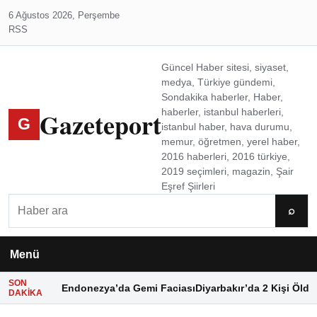
6 Ağustos 2026, Perşembe
RSS
Güncel Haber sitesi, siyaset,
medya, Türkiye gündemi,
Sondakika haberler, Haber,
Gazeteport
haberler, istanbul haberleri,
G
istanbul haber, hava durumu,
memur, öğretmen, yerel haber,
2016 haberleri, 2016 türkiye,
2019 seçimleri, magazin, Şair
Eşref Şiirleri
Ara
⌕
Menü
SON
Endonezya’da Gemi Faciası
Diyarbakır’da 2 Kişi Öldü
DAKIKA