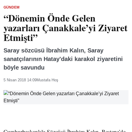
GÜNDEM
“Dönemin Önde Gelen
yazarları Çanakkale’yi Ziyaret
Etmişti”
Saray sözcüsü İbrahim Kalın, Saray
sanatçılarının Hatay'daki karakol ziyaretini
böyle savundu
5 Nisan 2018 14:09
Mustafa Hoş
Cumhurbaşkanlığı Sözcüsü İbrahim Kalın, Beştepe’de