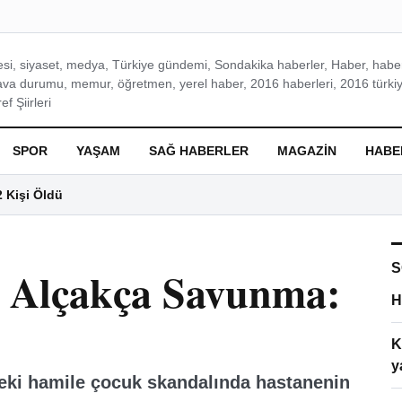
si, siyaset, medya, Türkiye gündemi, Sondakika haberler, Haber, haberl
ava durumu, memur, öğretmen, yerel haber, 2016 haberleri, 2016 türkiy
f Şiirleri
SPOR
YAŞAM
SAĞ HABERLER
MAGAZIN
HABE
2 Kişi Öldü
S
a Alçakça Savunma:
H
K
y
eki hamile çocuk skandalında hastanenin