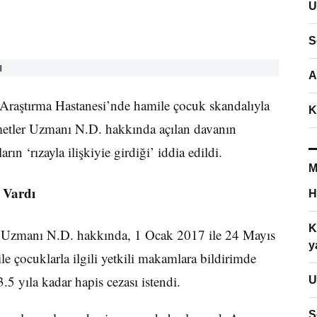
U
S
A
Araştırma Hastanesi’nde hamile çocuk skandalıyla
K
metler Uzmanı N.D. hakkında açılan davanın
rın ‘rızayla ilişkiyie girdiği’ iddia edildi.
M
 Vardı
H
K
r Uzmanı N.D. hakkında, 1 Ocak 2017 ile 24 Mayıs
y
e çocuklarla ilgili yetkili makamlara bildirimde
.5 yıla kadar hapis cezası istendi.
U
S