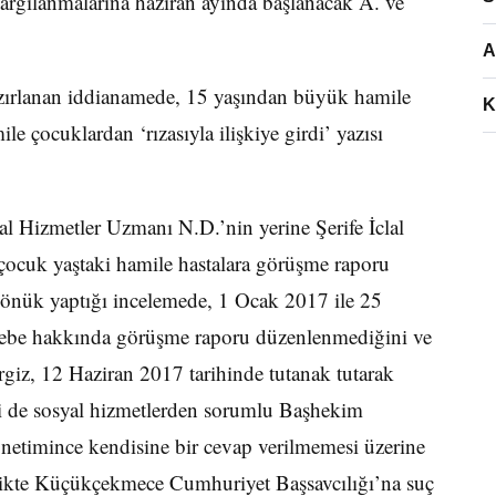
argılanmalarına haziran ayında başlanacak A. ve
A
ırlanan iddianamede, 15 yaşından büyük hamile
K
le çocuklardan ‘rızasıyla ilişkiye girdi’ yazısı
l Hizmetler Uzmanı N.D.’nin yerine Şerife İclal
 çocuk yaştaki hamile hastalara görüşme raporu
dönük yaptığı incelemede, 1 Ocak 2017 ile 25
 gebe hakkında görüşme raporu düzenlenmediğini ve
ergiz, 12 Haziran 2017 tarihinde tutanak tutarak
ni de sosyal hizmetlerden sorumlu Başhekim
önetimince kendisine bir cevap verilmemesi üzerine
irlikte Küçükçekmece Cumhuriyet Başsavcılığı’na suç