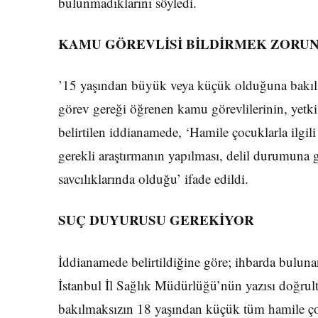
bulunmadıklarını söyledi.
KAMU GÖREVLİSİ BİLDİRMEK ZORU
’15 yaşından büyük veya küçük olduğuna bakılm
görev gereği öğrenen kamu görevlilerinin, yetk
belirtilen iddianamede, ‘Hamile çocuklarla ilgili 
gerekli araştırmanın yapılması, delil durumuna 
savcılıklarında olduğu’ ifade edildi.
SUÇ DUYURUSU GEREKİYOR
İddianamede belirtildiğine göre; ihbarda bulunan
İstanbul İl Sağlık Müdürlüğü’nün yazısı doğru
bakılmaksızın 18 yaşından küçük tüm hamile çoc