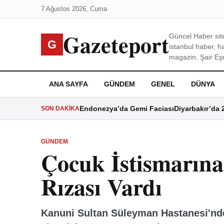
7 Ağustos 2026, Cuma
Gazeteport
Güncel Haber site
G
istanbul haber, h
magazin, Şair Eşre
ANA SAYFA
GÜNDEM
GENEL
DÜNYA
Endonezya’da Gemi Faciası
Diyarbakır’da 
SON DAKIKA
GÜNDEM
Çocuk İstismarın
Rızası Vardı
Kanuni Sultan Süleyman Hastanesi'nd