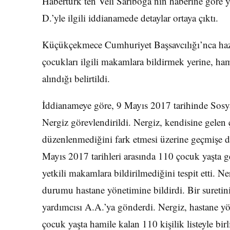
Habertürk’ten Veli Sarıboğa’nın haberine göre y
D.’yle ilgili iddianamede detaylar ortaya çıktı.
Küçükçekmece Cumhuriyet Başsavcılığı’nca haz
çocukları ilgili makamlara bildirmek yerine, hami
alındığı belirtildi.
İddianameye göre, 9 Mayıs 2017 tarihinde Sosya
Nergiz görevlendirildi. Nergiz, kendisine gelen
düzenlenmediğini fark etmesi üzerine geçmişe 
Mayıs 2017 tarihleri arasında 110 çocuk yaşta
yetkili makamlara bildirilmediğini tespit etti. N
durumu hastane yönetimine bildirdi. Bir sureti
yardımcısı A.A.’ya gönderdi. Nergiz, hastane y
çocuk yaşta hamile kalan 110 kişilik listeyle b