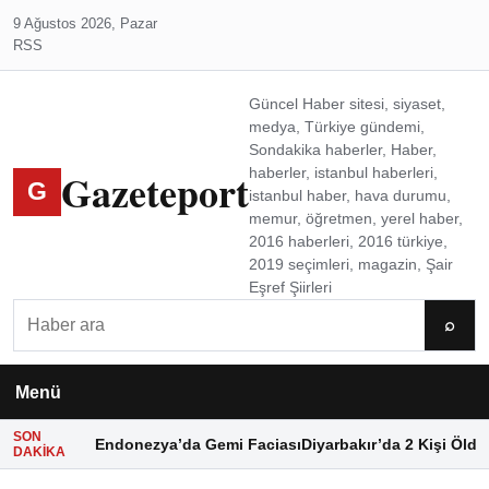
9 Ağustos 2026, Pazar
RSS
Güncel Haber sitesi, siyaset,
medya, Türkiye gündemi,
Sondakika haberler, Haber,
Gazeteport
haberler, istanbul haberleri,
G
istanbul haber, hava durumu,
memur, öğretmen, yerel haber,
2016 haberleri, 2016 türkiye,
2019 seçimleri, magazin, Şair
Eşref Şiirleri
Ara
⌕
Menü
SON
Endonezya’da Gemi Faciası
Diyarbakır’da 2 Kişi Öldü
DAKIKA