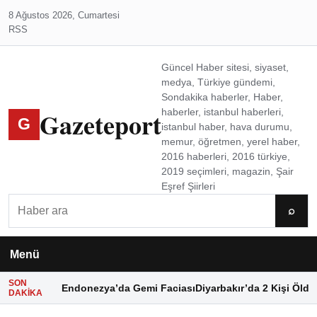
8 Ağustos 2026, Cumartesi
RSS
Güncel Haber sitesi, siyaset,
medya, Türkiye gündemi,
Sondakika haberler, Haber,
Gazeteport
haberler, istanbul haberleri,
G
istanbul haber, hava durumu,
memur, öğretmen, yerel haber,
2016 haberleri, 2016 türkiye,
2019 seçimleri, magazin, Şair
Eşref Şiirleri
Ara
⌕
Menü
SON
Endonezya’da Gemi Faciası
Diyarbakır’da 2 Kişi Öldü
DAKIKA