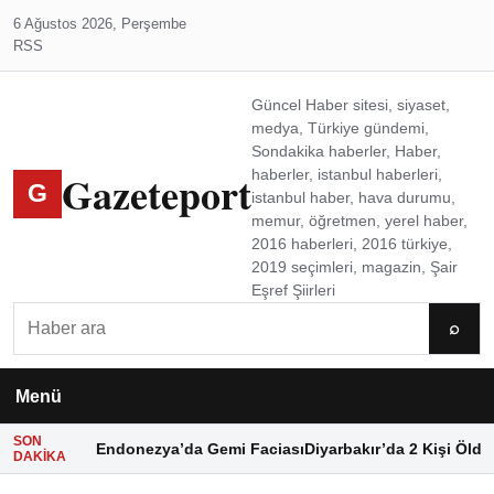
6 Ağustos 2026, Perşembe
RSS
Güncel Haber sitesi, siyaset,
medya, Türkiye gündemi,
Sondakika haberler, Haber,
Gazeteport
haberler, istanbul haberleri,
G
istanbul haber, hava durumu,
memur, öğretmen, yerel haber,
2016 haberleri, 2016 türkiye,
2019 seçimleri, magazin, Şair
Eşref Şiirleri
Ara
⌕
Menü
SON
Endonezya’da Gemi Faciası
Diyarbakır’da 2 Kişi Öldü
DAKIKA