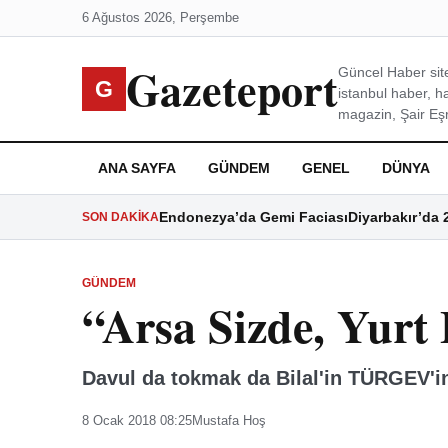
6 Ağustos 2026, Perşembe
Gazeteport
Güncel Haber site
G
istanbul haber, h
magazin, Şair Eşre
ANA SAYFA
GÜNDEM
GENEL
DÜNYA
Endonezya’da Gemi Faciası
Diyarbakır’da 
SON DAKIKA
GÜNDEM
“Arsa Sizde, Yurt
Davul da tokmak da Bilal'in TÜRGEV'i
8 Ocak 2018 08:25
Mustafa Hoş