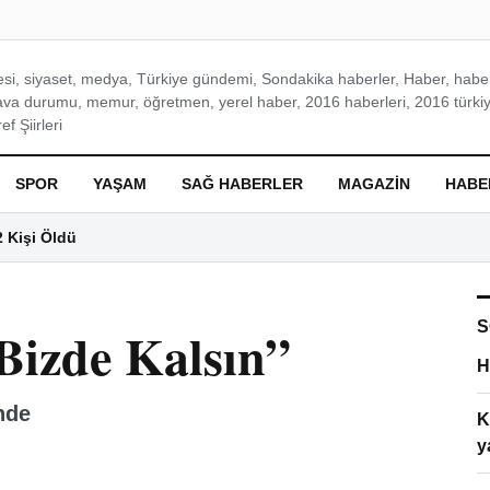
si, siyaset, medya, Türkiye gündemi, Sondakika haberler, Haber, haberl
ava durumu, memur, öğretmen, yerel haber, 2016 haberleri, 2016 türkiy
f Şiirleri
SPOR
YAŞAM
SAĞ HABERLER
MAGAZIN
HABE
2 Kişi Öldü
S
 Bizde Kalsın”
H
nde
K
y