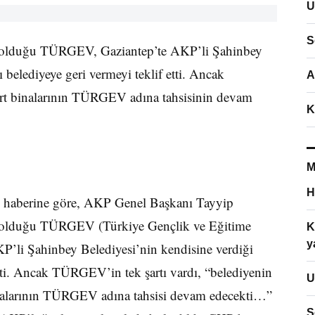
U
S
e olduğu TÜRGEV, Gaziantep’te AKP’li Şahinbey
ı belediyeye geri vermeyi teklif etti. Ancak
A
urt binalarının TÜRGEV adına tahsisinin devam
K
M
H
 haberine göre, AKP Genel Başkanı Tayyip
e olduğu TÜRGEV (Türkiye Gençlik ve Eğitime
K
y
AKP’li Şahinbey Belediyesi’nin kendisine verdiği
 etti. Ancak TÜRGEV’in tek şartı vardı, “belediyenin
U
 binalarının TÜRGEV adına tahsisi devam edecekti…”
S