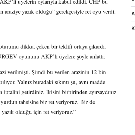
AKP’li üyelerin oylarıyla kabul edildi. CHP bu
araziye yazık olduğu” gerekçesiyle ret oyu verdi.
A
K
turumu dikkat çeken bir teklifi ortaya çıkardı.
TÜRGEV oyununu AKP’li üyelere şöyle anlattı:
i verilmişti. Şimdi bu verilen arazinin 12 bin
ılıyor. Yalnız buradaki sıkıntı şu, aynı madde
iptalini getirdiniz. İkisini birbirinden ayırsaydınız
 yurdun tahsisine biz ret veriyoruz. Biz de
azık olduğu için ret veriyoruz.”